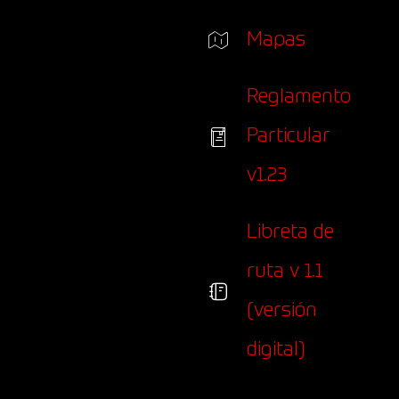
Mapas
Reglamento
Particular
v1.23
Libreta de
ruta v 1.1
(versión
digital)