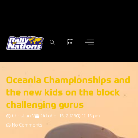
Oceania Championships and
the new kids on the block
challenging gurus
Christian V
October 15, 2023
10:15 pm
No Comments