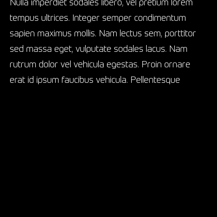
Nulla imperdiet sodales libero, vel pretium lorem
tempus ultrices. Integer semper condimentum
sapien maximus mollis. Nam lectus sem, porttitor
sed massa eget, vulputate sodales lacus. Nam
rutrum dolor vel vehicula egestas. Proin ornare
erat id ipsum faucibus vehicula. Pellentesque
consequat mi sit amet interdum dignissim.
Sed id enim leo. Nunc euismod elit sed nulla
dapibus, commodo euismod erat lobortis. Ut augue
sapien, luctus ut tellus nec, dignissim tincidunt enim.
In dui magna, pharetra at venenatis et, imperdiet at
nibh. Pellentesque nec pellentesque sapien. Donec
eu tellus consectetur, pretium sapien a, dictum
justo.